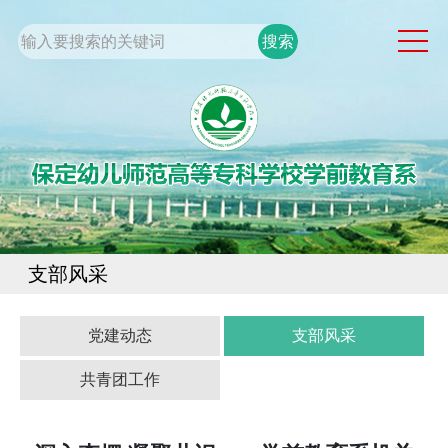
网站首页
系部概况
通知公告
党团工作
专业建设
学生工作
支部风采
规章制度
校企合作
党建动态
支部风采
共青团工作
校园服务