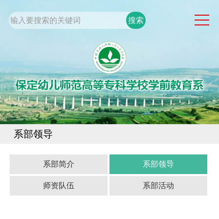
网站首页
系部概况
通知公告
党团工作
专业建设
学生工作
系部领导
规章制度
校企合作
系部简介
系部领导
师资队伍
系部活动
校园服务