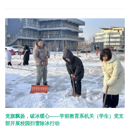
党旗飘扬，破冰暖心——学前教育系机关（学生）党支
部开展校园扫雪除冰行动