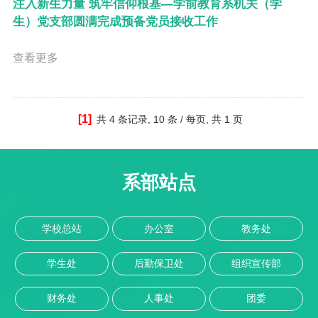
注入新生力量 筑牢信仰根基—学前教育系机关（学
生）党支部圆满完成预备党员接收工作
查看更多
[1]
共
4 条记录,
10 条 / 每页, 共
1 页
系部站点
学校总站
办公室
教务处
学生处
后勤保卫处
组织宣传部
财务处
人事处
团委