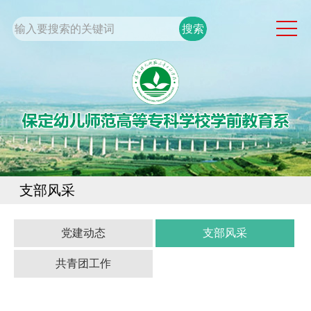
网站首页
系部概况
通知公告
党团工作
专业建设
学生工作
支部风采
规章制度
校企合作
党建动态
支部风采
共青团工作
校园服务