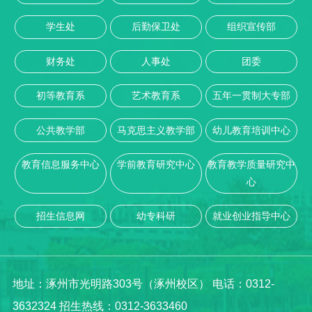
学生处
后勤保卫处
组织宣传部
财务处
人事处
团委
初等教育系
艺术教育系
五年一贯制大专部
公共教学部
马克思主义教学部
幼儿教育培训中心
教育信息服务中心
学前教育研究中心
教育教学质量研究中
心
招生信息网
幼专科研
就业创业指导中心
地址：涿州市光明路303号（涿州校区） 电话：0312-
3632324 招生热线：0312-3633460