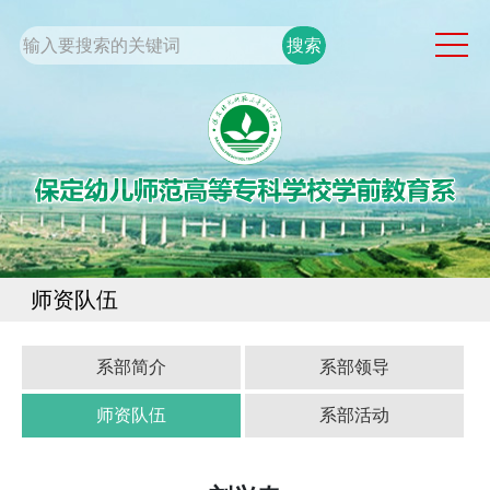
网站首页
系部概况
通知公告
党团工作
专业建设
学生工作
师资队伍
规章制度
校企合作
系部简介
系部领导
师资队伍
系部活动
校园服务