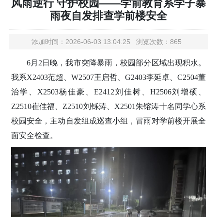
风雨逆行 守护校园——学前教育系学子暴
雨夜自发排查学前楼安全
添加时间：2026-06-03 13:04:25 浏览次数：865
6月2日晚，我市突降暴雨，校园部分区域出现积水。
我系X2403范超、W2507王启哲、G2403李延卓、C2504董
治学、X2503杨佳豪、E2412刘佳树、H2506刘增硕、
Z2510崔佳福、Z2510刘铄涛、X2501朱镕涛十名同学心系
校园安全，主动自发组成巡查小组，冒雨对学前楼开展全
面安全检查。