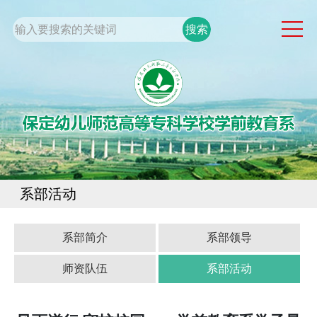
网站首页
系部概况
通知公告
党团工作
专业建设
学生工作
系部活动
规章制度
校企合作
系部简介
系部领导
师资队伍
系部活动
校园服务