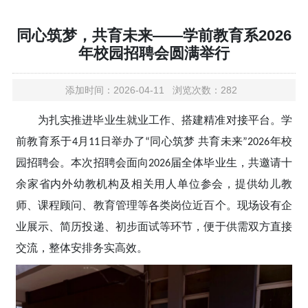
同心筑梦，共育未来——学前教育系2026
年校园招聘会圆满举行
添加时间：2026-04-11 浏览次数：282
为扎实推进毕业生就业工作、搭建精准对接平台。学
前教育系于
月
日举办了
同心筑梦 共育未来
年校
4
11
“
”2026
园招聘会。本次招聘会面向
届全体毕业生，共邀请十
2026
余家省内外幼教机构及相关用人单位参会，提供幼儿教
师、课程顾问、教育管理等各类岗位近百个。现场设有企
业展示、简历投递、初步面试等环节，便于供需双方直接
交流，整体安排务实高效。